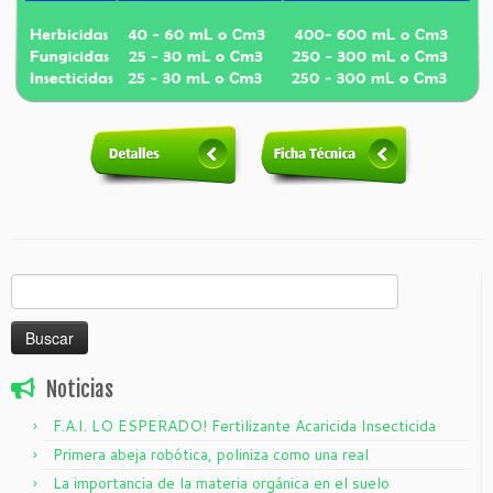
Buscar:
Noticias
F.A.I. LO ESPERADO! Fertilizante Acaricida Insecticida
Primera abeja robótica, poliniza como una real
La importancia de la materia orgánica en el suelo