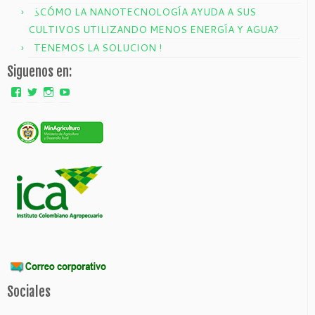
¿CÓMO LA NANOTECNOLOGÍA AYUDA A SUS
CULTIVOS UTILIZANDO MENOS ENERGÍA Y AGUA?
TENEMOS LA SOLUCION !
Siguenos en:
Ver
Ver
Ver
Ver
perfil
perfil
perfil
perfil
de
de
de
de
QUIMI
QUIMIGREEN
QUIMIGREEN
www.youtube.com
GREEN
en
en
en
en
Twitter
Instagram
YouTube
Facebook
Sociales